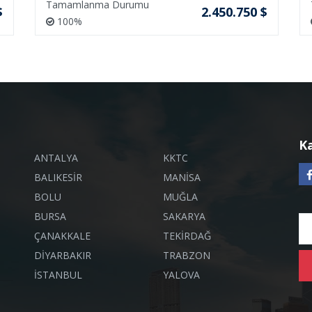
Tamamlanma Durumu
$
2.450.750 $
100%
K
ANTALYA
KKTC
BALIKESİR
MANİSA
BOLU
MUĞLA
BURSA
SAKARYA
ÇANAKKALE
TEKİRDAĞ
DİYARBAKIR
TRABZON
İSTANBUL
YALOVA