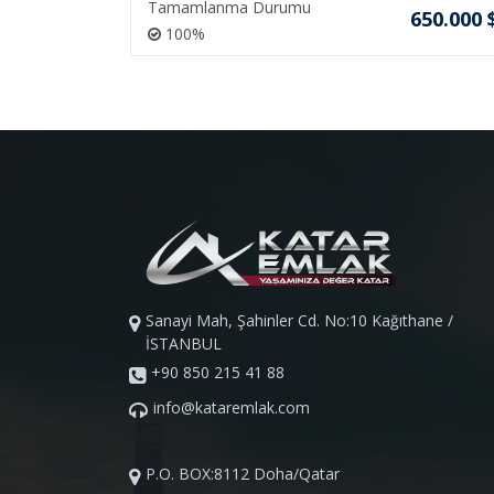
Tamamlanma Durumu
45.000 $
650.000 
100%
Sanayi Mah, Şahinler Cd. No:10 Kağıthane /
İSTANBUL
+90 850 215 41 88
info@kataremlak.com
P.O. BOX:8112 Doha/Qatar