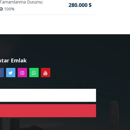
Tamamlanma Durumu
Tamamlan
280.000 $
100%
100%
atar Emlak