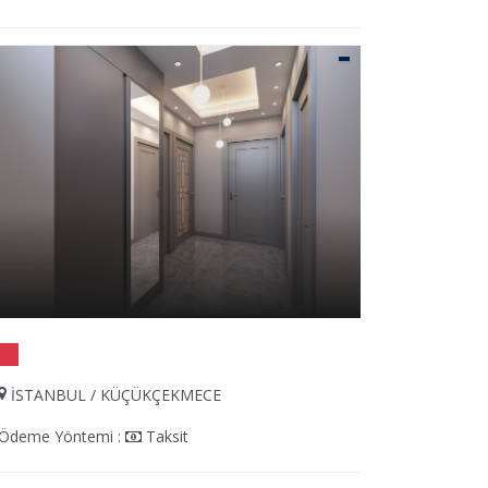
İSTANBUL / KÜÇÜKÇEKMECE
İSTANBU
Ödeme Yöntemi :
Taksit
Ödeme Yön