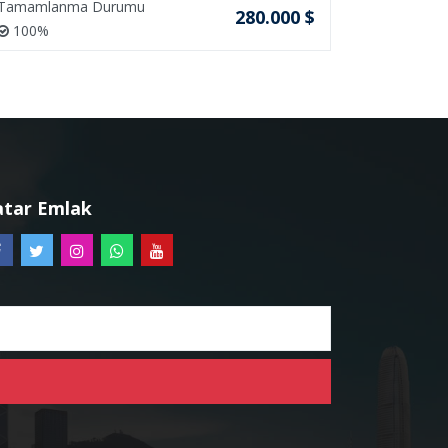
Tamamlanma Durumu
Tamamlan
280.000 $
100%
100%
atar Emlak