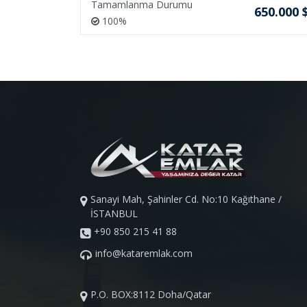
Tamamlanma Durumu
45.000 $
650.000 
100%
Sanayi Mah, Şahinler Cd. No:10 Kağıthane /
İSTANBUL
+90 850 215 41 88
info@kataremlak.com
P.O. BOX:8112 Doha/Qatar