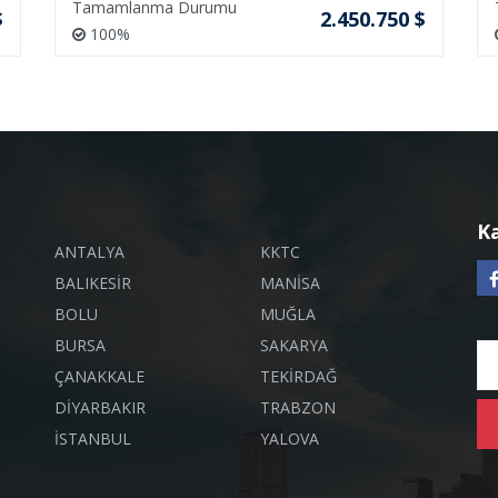
Tamamlanma Durumu
$
2.450.750 $
100%
K
ANTALYA
KKTC
BALIKESİR
MANİSA
BOLU
MUĞLA
BURSA
SAKARYA
ÇANAKKALE
TEKİRDAĞ
DİYARBAKIR
TRABZON
İSTANBUL
YALOVA