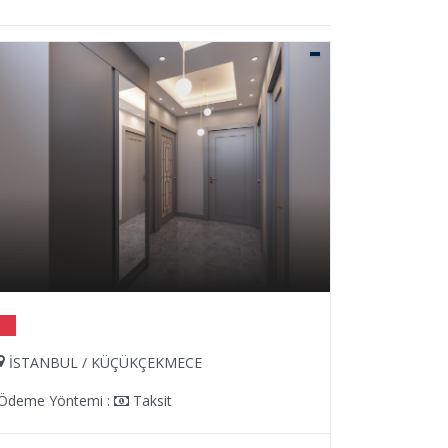
İSTANBUL / KÜÇÜKÇEKMECE
İSTANBU
Ödeme Yöntemi :
Taksit
Ödeme Yön