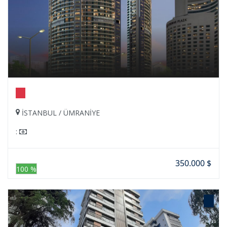
İSTANBUL / ÜMRANİYE
:
350.000 $
100 %