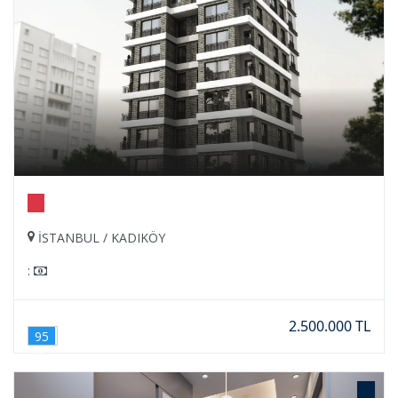
İSTANBUL / KADIKÖY
:
2.500.000 TL
95
%