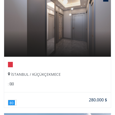
İSTANBUL / KÜÇÜKÇEKMECE
:
280.000 $
80
%