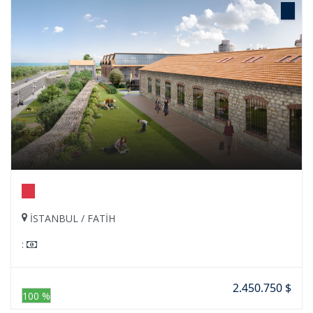
İSTANBUL / FATİH
:
2.450.750 $
100 %