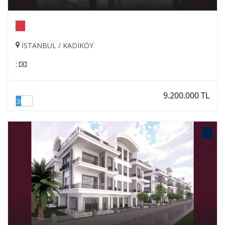
İSTANBUL / KADIKÖY
:
9.200.000 TL
30
%