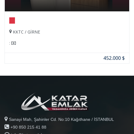
KKTC / GİRNE
:
452.000 $
Sanayi Mah, Şahinler Cd. No:10 Kağıthane / İSTANBUL
+90 850 215 41 88