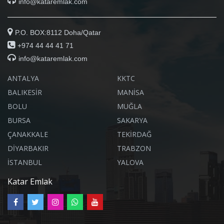
info@kataremlak.com
P.O. BOX:8112 Doha/Qatar
+974 44 44 41 71
info@kataremlak.com
ANTALYA
KKTC
BALIKESİR
MANİSA
BOLU
MUĞLA
BURSA
SAKARYA
ÇANAKKALE
TEKİRDAĞ
DİYARBAKIR
TRABZON
İSTANBUL
YALOVA
Katar Emlak