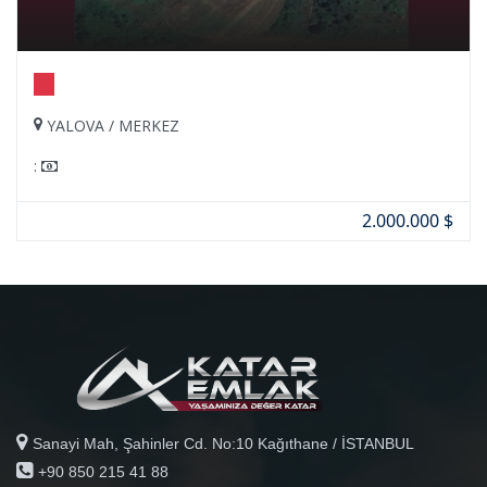
YALOVA / MERKEZ
:
2.000.000 $
Sanayi Mah, Şahinler Cd. No:10 Kağıthane / İSTANBUL
+90 850 215 41 88