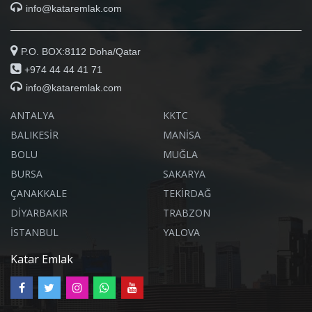
info@kataremlak.com
P.O. BOX:8112 Doha/Qatar
+974 44 44 41 71
info@kataremlak.com
ANTALYA
KKTC
BALIKESİR
MANİSA
BOLU
MUĞLA
BURSA
SAKARYA
ÇANAKKALE
TEKİRDAĞ
DİYARBAKIR
TRABZON
İSTANBUL
YALOVA
Katar Emlak