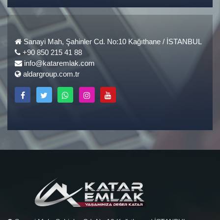
Sanayi Mah, Şahinler Cd. No:10 Kağıthane / İSTANBUL
+90 850 215 41 88
info@kataremlak.com
aldargroup.com.tr