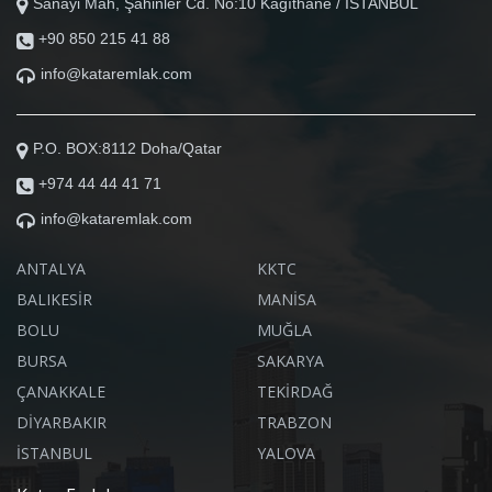
Sanayi Mah, Şahinler Cd. No:10 Kağıthane / İSTANBUL
+90 850 215 41 88
info@kataremlak.com
P.O. BOX:8112 Doha/Qatar
+974 44 44 41 71
info@kataremlak.com
ANTALYA
KKTC
BALIKESİR
MANİSA
BOLU
MUĞLA
BURSA
SAKARYA
ÇANAKKALE
TEKİRDAĞ
DİYARBAKIR
TRABZON
İSTANBUL
YALOVA