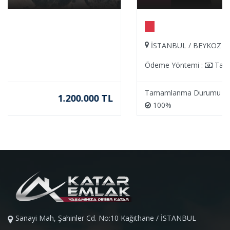
İSTANBUL / BEYKOZ
Ödeme Yöntemi :
Taksit
Tamamlanma Durumu
 TL
1.700.00
100%
Sanayi Mah, Şahinler Cd. No:10 Kağıthane / İSTANBUL