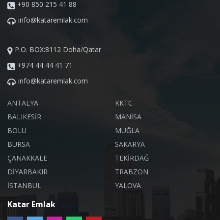
+90 850 215 41 88
info@kataremlak.com
P.O. BOX:8112 Doha/Qatar
+974 44 44 41 71
info@kataremlak.com
ANTALYA
KKTC
BALIKESİR
MANİSA
BOLU
MUĞLA
BURSA
SAKARYA
ÇANAKKALE
TEKİRDAĞ
DİYARBAKIR
TRABZON
İSTANBUL
YALOVA
Katar Emlak