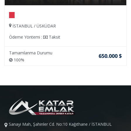
İSTANBUL / ÜSKÜDAR
Ödeme Yöntemi :
Taksit
Tamamlanma Durumu
650.000 $
100%
Sanayi Mah, Şahinler Cd. No:10 Kağıthane / İSTANBUL