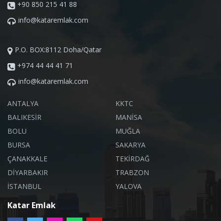
+90 850 215 41 88
info@kataremlak.com
P.O. BOX:8112 Doha/Qatar
+974 44 44 41 71
info@kataremlak.com
ANTALYA
KKTC
BALIKESİR
MANİSA
BOLU
MUĞLA
BURSA
SAKARYA
ÇANAKKALE
TEKİRDAĞ
DİYARBAKIR
TRABZON
İSTANBUL
YALOVA
Katar Emlak